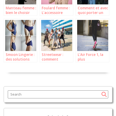
Manteau femme :
Foulard femme :
Comment et avec
bien le choisir
L’accessoire
quoi porter un
pour un hiver
incontournable
foulard ?
chaud et stylé
pour sublimer
votre style
Smoon Lingerie :
Streetwear :
L’Air Force 1, la
des solutions
comment
plus
menstruelles qui
adopter le style
emblématique
allient élégance
qui fait vibrer la
des sneakers
et praticité
mode ?