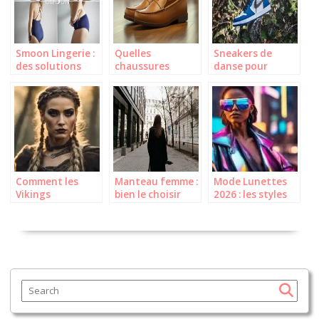
Smoon Lingerie :
Quelles
Sneakers de
des solutions
chaussures
danse pour
menstruelles qui
porter avec une
femme :
allient élégance
jupe longue
lesquelles choisir
et praticité
plissée ?
selon votre style
?
Comment les
Manteau femme :
Mode Lunettes
Vikings
bien le choisir
2026 : les styles
Utilisaient-ils le
pour un hiver
femme qui vont
Maquillage ?
chaud et stylé
cartonner !