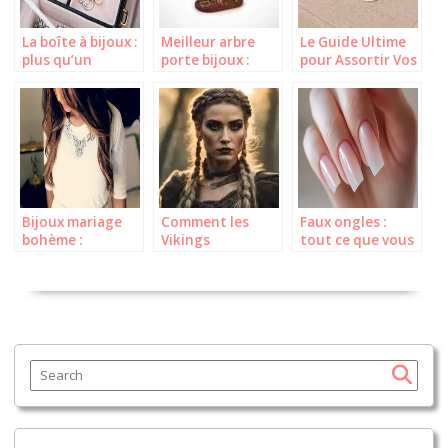
La boîte à bijoux :
Meilleur arbre
Le Guide Ultime
plus qu’un
porte bijoux :
pour Assortir Vos
rangement, une
Guide d’achat
Bijoux à Votre
manière
pour 2026
Maquillage
d’exposer vos
joyaux
Bijoux mariage
Comment les
Faux ongles :
bohème :
Vikings
tout ce que vous
sublimons votre
Utilisaient-ils le
devez savoir sur
style pour le
Maquillage ?
la pose, les
grand jour
techniques et
l’entretien