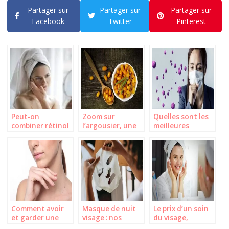
Partager sur
Partager sur
Partager sur
Facebook
Twitter
Pinterest
Peut-on
Zoom sur
Quelles sont les
combiner rétinol
l’argousier, une
meilleures
et vitamine C sur
petite baie aux
vitamines pour
le visage ?
multiples vertus
booster votre
immunité ?
Comment avoir
Masque de nuit
Le prix d’un soin
et garder une
visage : nos
du visage,
belle peau ?
astuces pour bien
combien ça coûte