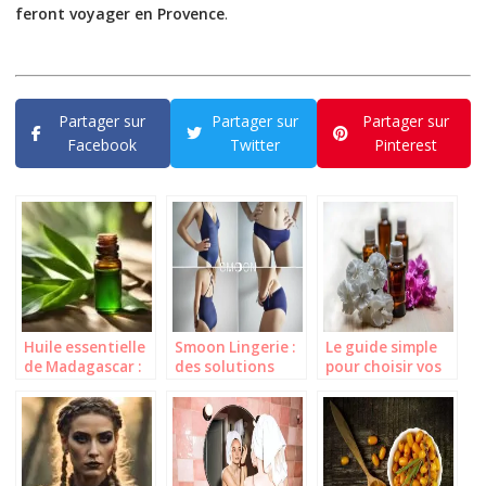
feront voyager en Provence
.
Partager sur
Partager sur
Partager sur
Facebook
Twitter
Pinterest
Huile essentielle
Smoon Lingerie :
Le guide simple
de Madagascar :
des solutions
pour choisir vos
laquelle choisir
menstruelles qui
huiles
pour votre
allient élégance
essentielles bio
beauté ?
et praticité