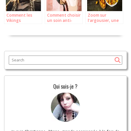
Comment les
Comment choisir
Zoom sur
Vikings
un soin anti-
l’argousier, une
Utilisaient-ils le
imperfection ?
petite baie aux
Maquillage ?
multiples vertus
Qui suis-je ?