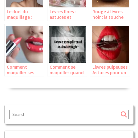
Le duel du
Lèvres fines :
Rouge à lèvres
maquillage :
astuces et
noir : la touche
Rouge à lèvres
solutions pour
ultime pour un
contre encre à
les sublimer
look radical (tuto
lèvres
pro en 3 étapes)
Comment
Comment se
Lèvres pulpeuses :
maquiller ses
maquiller quand
Astuces pour un
lèvres fines pour
on a les cheveux
effet repulpant
un effet naturel
gris ?
sans injections?
et élégant ?