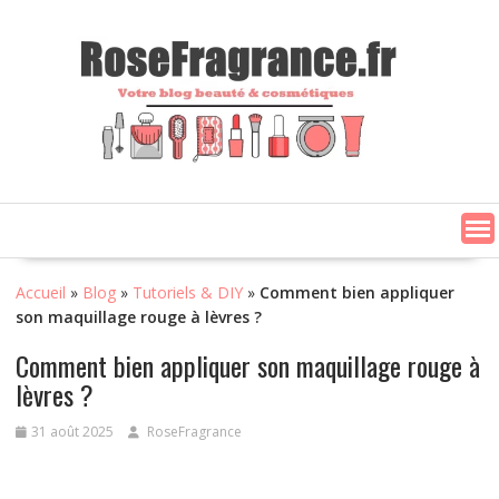
Skip
to
content
Accueil
»
Blog
»
Tutoriels & DIY
»
Comment bien appliquer
son maquillage rouge à lèvres ?
Comment bien appliquer son maquillage rouge à
lèvres ?
31 août 2025
RoseFragrance