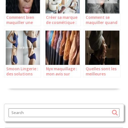
Comment bien
Créer sa marque
Comment se
maquiller une
de cosmétique :
maquiller quand
peau noire ou
les étapes
on a les cheveux
ébène ?
essentielles
gris ?
Smoon Lingerie :
Nyx maquillage :
Quelles sont les
des solutions
mon avis sur
meilleures
menstruelles qui
cette marque
marques de
allient élégance
iconique
crèmes anti acné
et praticité
?