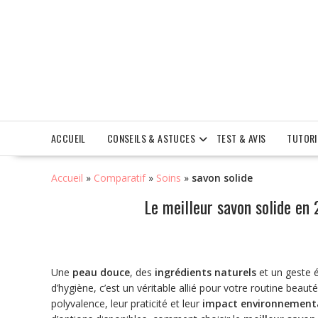
Skip
to
content
ACCUEIL
CONSEILS & ASTUCES
TEST & AVIS
TUTORI
Accueil
»
Comparatif
»
Soins
»
savon solide
Le meilleur savon solide en 
Une
peau douce
, des
ingrédients naturels
et un geste é
d’hygiène, c’est un véritable allié pour votre routine beaut
polyvalence, leur praticité et leur
impact environnementa