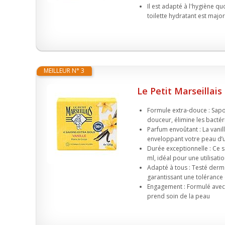
Il est adapté à l'hygiène q
toilette hydratant est major
MEILLEUR N° 3
Le Petit Marseillais
Formule extra-douce : Sapon
douceur, élimine les bactéri
Parfum envoûtant : La vani
enveloppant votre peau d’u
Durée exceptionnelle : Ce 
ml, idéal pour une utilisati
Adapté à tous : Testé derma
garantissant une tolérance 
Engagement : Formulé avec 9
prend soin de la peau