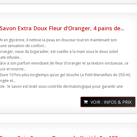
 Savon Extra Doux Fleur d'Oranger, 4 pains de...
hi en glycérine, il nettoie la peau en douceur tout en maintenant son
 une sensation de confort...
’oranger, issue du bigaradier, est cueillie à la main sous le doux soleil
ite infusée...
râce à son parfum envoûtant de fleur d'oranger et sa texture onctueuse, ce
ce et nourrie...
Dure 10 fois plus longtemps qu’un gel douche Le Petit Marseillais de 250 ml,
ngée et...
 : le savon est testé sous contrôle dermatologique pour garantir une
VOIR : INFOS & PRIX