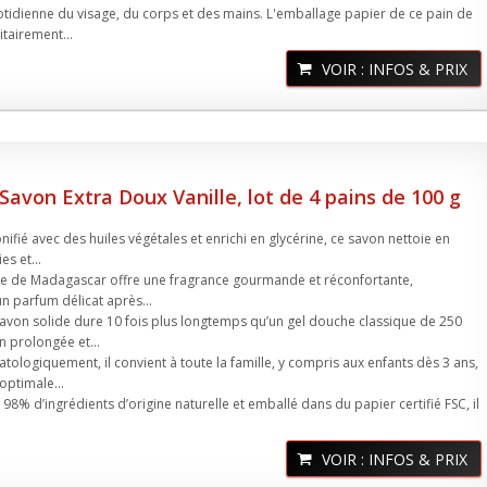
uotidienne du visage, du corps et des mains. L'emballage papier de ce pain de
itairement...
VOIR : INFOS & PRIX
 Savon Extra Doux Vanille, lot de 4 pains de 100 g
ifié avec des huiles végétales et enrichi en glycérine, ce savon nettoie en
es et...
lle de Madagascar offre une fragrance gourmande et réconfortante,
n parfum délicat après...
savon solide dure 10 fois plus longtemps qu’un gel douche classique de 250
on prolongée et...
tologiquement, il convient à toute la famille, y compris aux enfants dès 3 ans,
optimale...
8% d’ingrédients d’origine naturelle et emballé dans du papier certifié FSC, il
VOIR : INFOS & PRIX