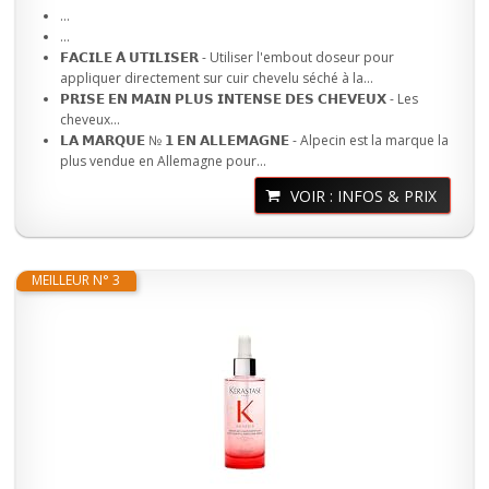
...
...
𝗙𝗔𝗖𝗜𝗟𝗘 𝗔̀ 𝗨𝗧𝗜𝗟𝗜𝗦𝗘𝗥 - Utiliser l'embout doseur pour
appliquer directement sur cuir chevelu séché à la...
𝗣𝗥𝗜𝗦𝗘 𝗘𝗡 𝗠𝗔𝗜𝗡 𝗣𝗟𝗨𝗦 𝗜𝗡𝗧𝗘𝗡𝗦𝗘 𝗗𝗘𝗦 𝗖𝗛𝗘𝗩𝗘𝗨𝗫 - Les
cheveux...
𝗟𝗔 𝗠𝗔𝗥𝗤𝗨𝗘 № 𝟭 𝗘𝗡 𝗔𝗟𝗟𝗘𝗠𝗔𝗚𝗡𝗘 - Alpecin est la marque la
plus vendue en Allemagne pour...
VOIR : INFOS & PRIX
MEILLEUR N° 3