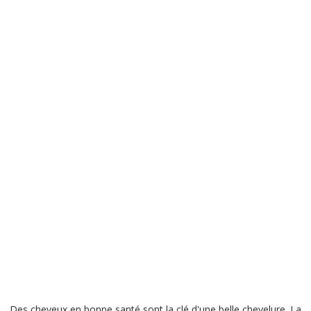
Des cheveux en bonne santé sont la clé d'une belle chevelure. La