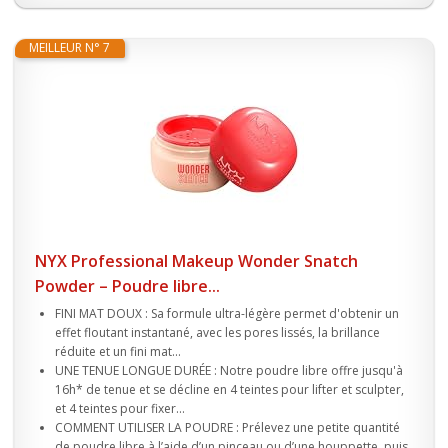
MEILLEUR N° 7
NYX Professional Makeup Wonder Snatch
Powder – Poudre libre...
FINI MAT DOUX : Sa formule ultra-légère permet d'obtenir un
effet floutant instantané, avec les pores lissés, la brillance
réduite et un fini mat...
UNE TENUE LONGUE DURÉE : Notre poudre libre offre jusqu'à
16h* de tenue et se décline en 4 teintes pour lifter et sculpter,
et 4 teintes pour fixer...
COMMENT UTILISER LA POUDRE : Prélevez une petite quantité
de poudre libre à l’aide d’un pinceau ou d’une houppette, puis