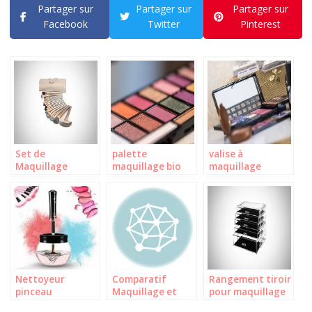
Partager sur
Partager sur
Partager sur
Facebook
Twitter
Pinterest
Set de
palette
valise à
Maquillage
maquillage bio
maquillage
Nettoyeur
Comparatif
Rangement tiroir
pinceau
Maquillage et
pour maquillage
maquillage
Cosmétiques