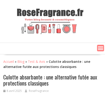
Skip
to
content
Accueil
»
Blog
»
Test & Avis
»
Culotte absorbante : une
alternative futée aux protections classiques
Culotte absorbante : une alternative futée aux
protections classiques
8 avril 2025
RoseFragrance