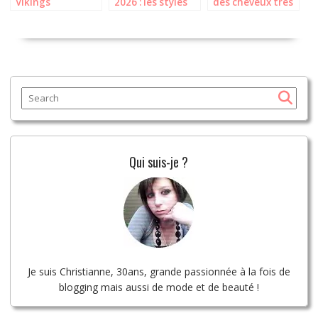
Vikings
2026 : les styles
des cheveux très
Utilisaient-ils le
femme qui vont
longs :
Maquillage ?
cartonner !
techniques et
astuces
imbattables
Qui suis-je ?
Je suis Christianne, 30ans, grande passionnée à la fois de
blogging mais aussi de mode et de beauté !