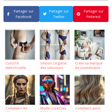
Partager sur
Partager sur
Partager sur
Facebook
Twitter
Pinterest
Culotte
Smoon Lingerie :
Créer sa marque
menstruelle
des solutions
de cosmétique :
détachable
menstruelles qui
les étapes
Smoon : mon avis
allient élégance
essentielles
sur cette
et praticité
révolution !
Comment les
Mode Lunettes
Comment avoir