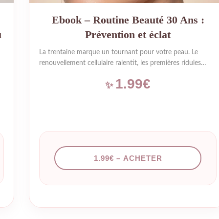
Ebook – Routine Beauté 30 Ans :
u
Prévention et éclat
La trentaine marque un tournant pour votre peau. Le
renouvellement cellulaire ralentit, les premières ridules
d’expression peuvent apparaître, et l’éclat naturel a
1.99€
tendance à s’estomper. Bonne nouvelle : c’est exactement
le moment idéal pour adopter une routine prévention qui
fera toute la différence pour les années à venir. Pas
s
question de chirurgie ou de traitements invasifs. Dans ce
guide, on parle de gestes simples, de bons ingrédients et
d’une approche bienveillante pour accompagner votre
peau dans cette nouvelle décennie. Au programme de cet
1.99€ – ACHETER
ebook : Ce qui change pour votre…