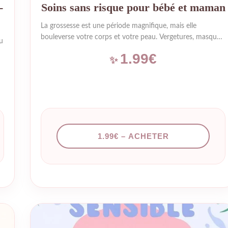
-
Soins sans risque pour bébé et maman
La grossesse est une période magnifique, mais elle
bouleverse votre corps et votre peau. Vergetures, masque
u
de grossesse, sensibilité accrue… sans oublier la question
1.99€
cruciale : quels produits puis-je encore utiliser sans risque
pour mon bébé ? Pas de panique. Pas besoin de tout jeter.
Vous avez juste besoin de savoir ce qui est safe et ce qui
ne l’est pas. Ce que vous allez découvrir : Les ingrédients
interdits : La liste noire des substances à bannir
absolument (rétinol, certains huiles essentielles,
perturbateurs endocriniens) Les ingrédients safe : Ceux…
1.99€ – ACHETER