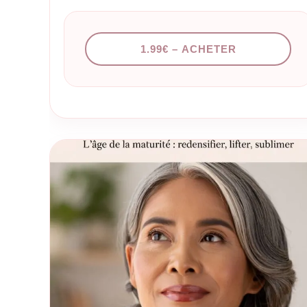
apprend à faire rayonner votre peau de l’intérieur, pour u
éclat 100% naturel qui dure toute la journée. Ce que vous
allez apprendre : Les fondamentaux du glow : Qu’est-ce
1.99€ – ACHETER
qu’une peau…