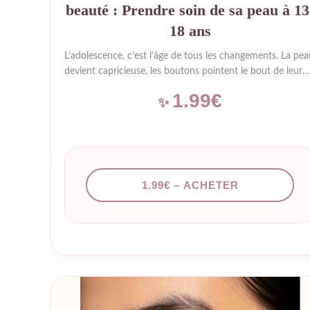
beauté : Prendre soin de sa peau à 13
18 ans
L’adolescence, c’est l’âge de tous les changements. La pea
devient capricieuse, les boutons pointent le bout de leur
nez, et on ne sait pas toujours comment réagir. Faut-il
1.99€
utiliser des produits agressifs ? Comment distinguer une
peau grasse d’une peau déshydratée ? Peut-on maquiller
une peau qui a des imperfections ? Ce guide a été
spécialement conçu pour les ados (et leurs parents) qui
veulent une peau saine sans se prendre la tête. Simple,
efficace et adapté aux peaux jeunes. Ce que vous allez
1.99€ – ACHETER
apprendre : Comprendre sa peau :…