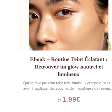
Ebook – Routine Teint Éclatant :
Retrouver un glow naturel et
lumineux
Qui ne rêve pas d’un teint frais, lumineux et reposé, sans
avoir à appliquer des couches de maquillage ? Ce fameux
« glow » tant recherché n’est pas réservé aux stars ou aux
1.99€
filtres Instagram. C’est avant tout le signe d’une peau sain
bien hydratée et correctement exfoliée. Dans cet ebook,
on oublie les poudres irisées et les enlumineurs. On