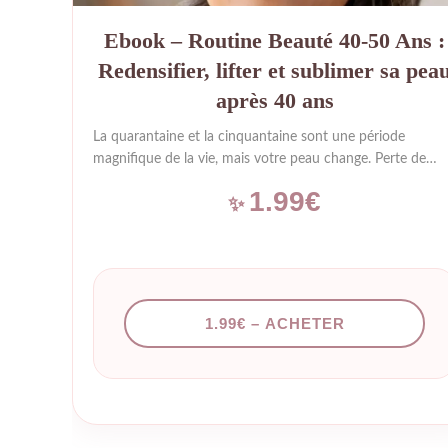
Ebook – Routine Beauté 40-50 Ans :
Redensifier, lifter et sublimer sa pea
après 40 ans
La quarantaine et la cinquantaine sont une période
magnifique de la vie, mais votre peau change. Perte de
densité, premières rides installées, teint moins lumineux…
1.99€
Pas de panique : il ne s’agit pas de lutter contre le temps,
mais d’accompagner votre peau avec les bons gestes et le
bons produits. Cet ebook a été conçu spécialement pour
les femmes de 40 à 50 ans qui souhaitent une peau
visiblement plus ferme, plus dense et éclatante de santé.
Ce que vous allez apprendre : Les bouleversements
1.99€ – ACHETER
hormonaux : Comprendre ce qui…