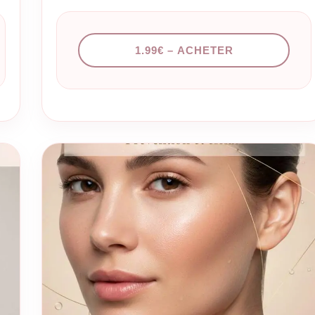
cutanée pour une peau plus résistante au quotidien. Ce
n
que vous allez découvrir : Les causes cachées : Pourquoi
votre peau est-elle devenue sensible ? (facteurs génétiques,
1.99€ – ACHETER
agressions extérieures, erreurs…