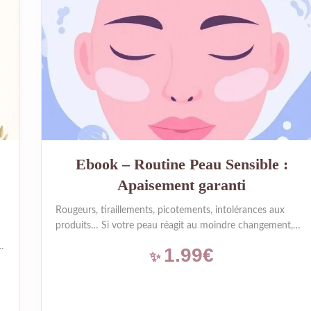
Ebook – Routine Peau Sensible :
Apaisement garanti
Rougeurs, tiraillements, picotements, intolérances aux
produits… Si votre peau réagit au moindre changement,
vous savez à quel point il est difficile de trouver une
1.99€
routine qui lui convient vraiment. Bonne nouvelle : avoir
une peau sensible n’est pas une fatalité. Avec les bons
e,
gestes et les bons produits, vous pouvez non seulement
apaiser vos irritations, mais aussi renforcer votre barrière