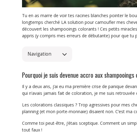
Tu en as marre de voir tes racines blanches pointer le bout
longtemps cherché LA solution pour camoufler mes cheveux 
découvert les shampooings colorants ! Ces petits miracles 
appris (y compris mes erreurs de débutante) pour que tu pu
Navigation
Pourquoi je suis devenue accro aux shampooings 
Il y a deux ans, j’ai eu ma première crise de panique deva
qui n’avais jamais fait de coloration, je me suis retrouv
Les colorations classiques ? Trop agressives pour mes che
planning (et mon porte-monnaie) disaient non. C’est ma co
Comme toi peut-être, j’étais sceptique. Comment un simple
tout faux !