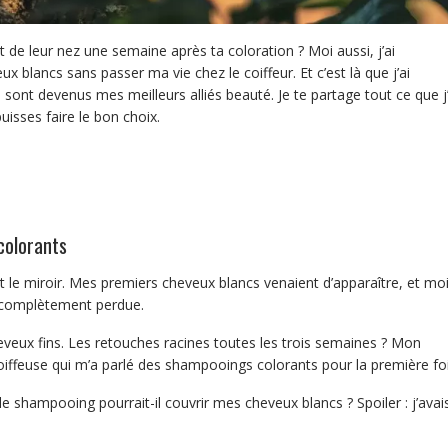
 de leur nez une semaine après ta coloration ? Moi aussi, j’ai
blancs sans passer ma vie chez le coiffeur. Et c’est là que j’ai
sont devenus mes meilleurs alliés beauté. Je te partage tout ce que j’
isses faire le bon choix.
colorants
nt le miroir. Mes premiers cheveux blancs venaient d’apparaître, et mo
ée complètement perdue.
veux fins. Les retouches racines toutes les trois semaines ? Mon
iffeuse qui m’a parlé des shampooings colorants pour la première foi
 shampooing pourrait-il couvrir mes cheveux blancs ? Spoiler : j’avai