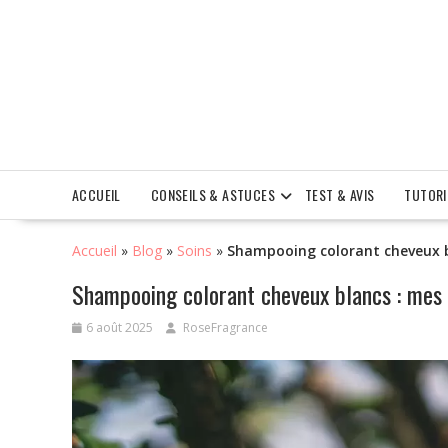
Skip
to
content
ACCUEIL
CONSEILS & ASTUCES
TEST & AVIS
TUTORI
Accueil
»
Blog
»
Soins
»
Shampooing colorant cheveux b
Shampooing colorant cheveux blancs : mes
6 août 2025
RoseFragrance