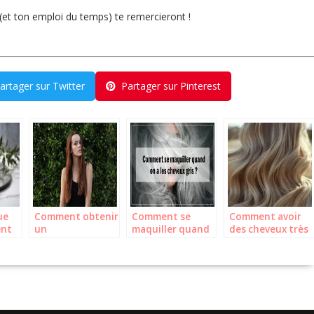
 (et ton emploi du temps) te remercieront !
artager sur Twitter
Partager sur Pinterest
ue
Comment obtenir
Comment se
Comment avoir
ent
un
maquiller quand
des cheveux très
our
éclaircissement
on a les cheveux
longs :
des cheveux
gris ?
techniques et
réussi
astuces
imbattables