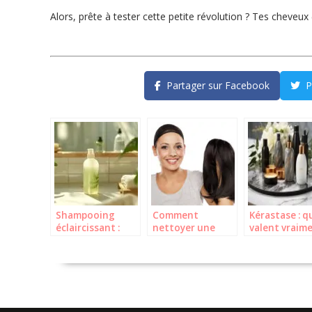
Alors, prête à tester cette petite révolution ? Tes cheveux
Partager sur Facebook
P
Shampooing
Comment
Kérastase : q
éclaircissant :
nettoyer une
valent vraim
éclaircir vos
perruque
leurs soins p
cheveux
synthétique ? Le
cheveux ?
naturellement
guide complet
pour une durée
de vie prolongée